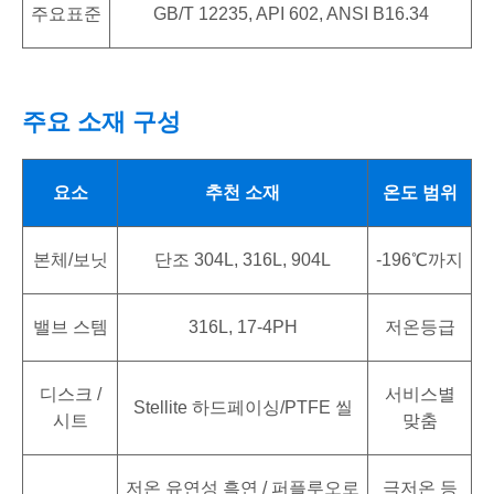
주요표준
GB/T 12235, API 602, ANSI B16.34
주요 소재 구성
요소
추천 소재
온도 범위
본체/보닛
단조 304L, 316L, 904L
-196℃까지
밸브 스템
316L, 17-4PH
저온등급
디스크 /
서비스별
Stellite 하드페이싱/PTFE 씰
시트
맞춤
저온 유연성 흑연 / 퍼플루오로
극저온 등