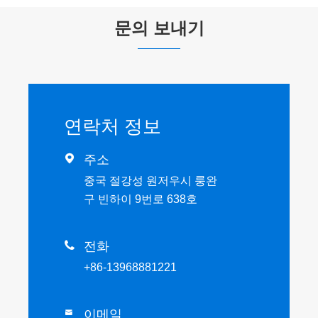
문의 보내기
연락처 정보

주소
중국 절강성 원저우시 룽완
구 빈하이 9번로 638호

전화
+86-13968881221
이메일
