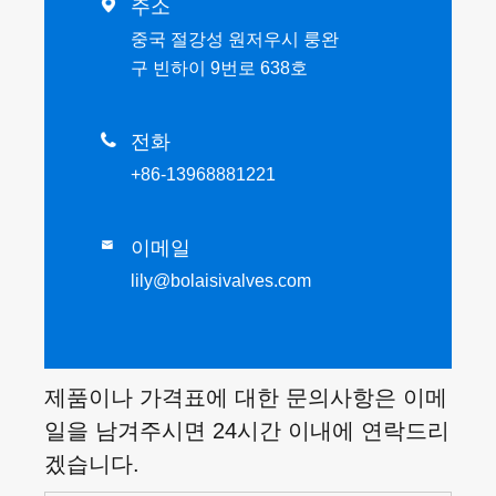

주소
중국 절강성 원저우시 룽완
구 빈하이 9번로 638호

전화
+86-13968881221
이메일

lily@bolaisivalves.com
제품이나 가격표에 대한 문의사항은 이메
일을 남겨주시면 24시간 이내에 연락드리
겠습니다.