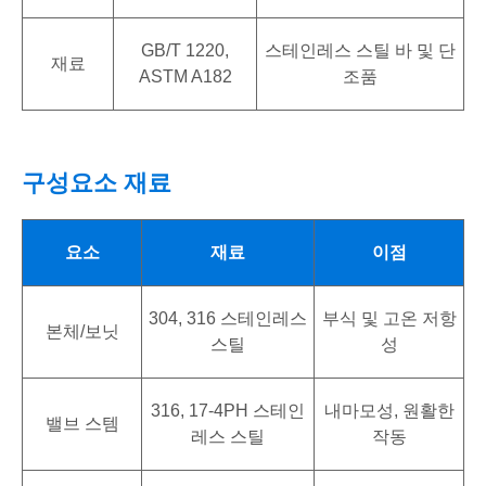
GB/T 1220,
스테인레스 스틸 바 및 단
재료
ASTM A182
조품
구성요소 재료
요소
재료
이점
304, 316 스테인레스
부식 및 고온 저항
본체/보닛
스틸
성
316, 17-4PH 스테인
내마모성, 원활한
밸브 스템
레스 스틸
작동