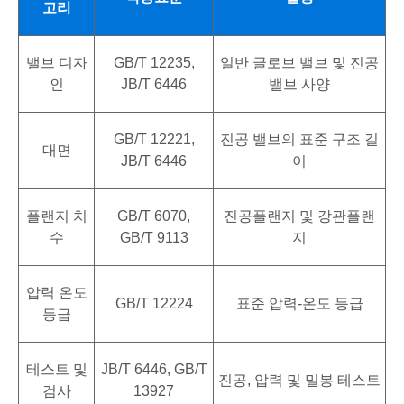
고리
밸브 디자
GB/T 12235,
일반 글로브 밸브 및 진공
인
JB/T 6446
밸브 사양
GB/T 12221,
진공 밸브의 표준 구조 길
대면
JB/T 6446
이
플랜지 치
GB/T 6070,
진공플랜지 및 강관플랜
수
GB/T 9113
지
압력 온도
GB/T 12224
표준 압력-온도 등급
등급
테스트 및
JB/T 6446, GB/T
진공, 압력 및 밀봉 테스트
검사
13927