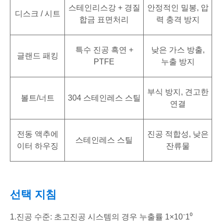
스테인리스강 + 경질
안정적인 밀봉, 압
디스크 / 시트
합금 표면처리
력 충격 방지
특수 진공 흑연 +
낮은 가스 방출,
글랜드 패킹
PTFE
누출 방지
부식 방지, 견고한
볼트/너트
304 스테인레스 스틸
연결
전동 액추에
진공 적합성, 낮은
스테인레스 스틸
이터 하우징
잔류물
선택 지침
1.진공 수준: 초고진공 시스템의 경우 누출률 1×10⁻1⁰