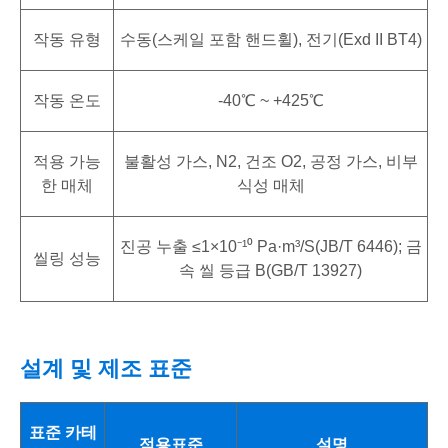
작동 유형
수동(스케일 포함 핸드휠), 전기(Exd II BT4)
작동 온도
-40℃ ~ +425℃
적용 가능
불활성 가스, N2, 건조 O2, 공정 가스, 비부
한 매체
식성 매체
진공 누출 ≤1×10⁻¹⁰ Pa·m³/s(JB/T 6446); 금
씰링 성능
속 씰 등급 B(GB/T 13927)
설계 및 제조 표준
표준 카테
적용표준
설명