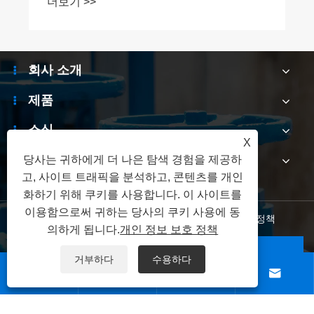
회사 소개
제품
소식
X
문의하기
당사는 귀하에게 더 나은 탐색 경험을 제공하
고, 사이트 트래픽을 분석하고, 콘텐츠를 개인
화하기 위해 쿠키를 사용합니다. 이 사이트를
이용함으로써 귀하는 당사의 쿠키 사용에 동
Links
|
Sitemap
|
RSS
|
XML
|
개인 정보 보호 정책
의하게 됩니다.
개인 정보 보호 정책
저작권 © 2026 Zhejiang Bolaisi Valve Co., Ltd. 판권 소유.
거부하다
수용하다



