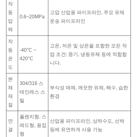
작
동
고압 산업용 파이프라인, 주요 유체
0.6~20MPa
압
운송 파이프라인
력
작
고온, 저온 및 상온을 포함한 모든 작
동
-40°C ~
업 조건; 증기, 냉동유체 등에 적합합
온
420°C
니다.
도
본
304/316 스
체
부식성 매체, 깨끗한 유체, 해수, 습한
테인레스 스
재
환경
틸
질
플랜지형, 스
연
산업용 파이프라인, 상하수도, 선박
레드형, 용접
결
등에 유연하게 사용 가능
형