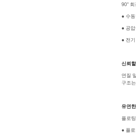
90° 
● 수동
● 공압식
● 전기
신뢰할 
연질 밀
구조는
유연한
플로팅 
● 플로