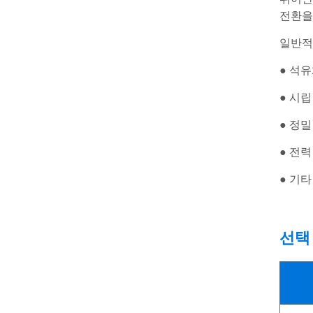
전환을
일반적
● 석유
● 시립
● 정밀
● 전력
● 기타
선택