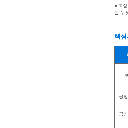
● 고정
할 수 
핵심
공칭
공칭