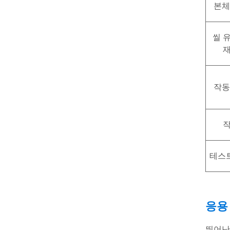
본체
씰 
작동
테스
응용
뛰어난