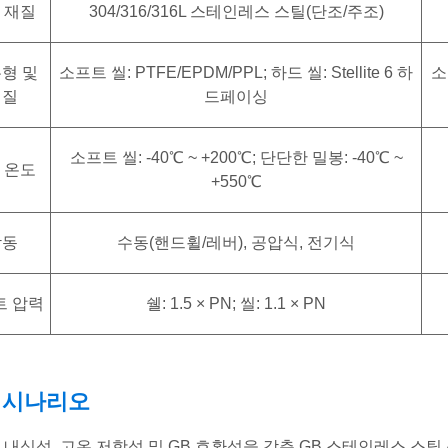
 재질
304/316/316L 스테인레스 스틸(단조/주조)
유형 및
소프트 씰: PTFE/EPDM/PPL; 하드 씰: Stellite 6 하
소
재질
드페이싱
소프트 씰: -40℃ ~ +200℃; 단단한 밀봉: -40℃ ~
 온도
+550℃
작동
수동(핸드휠/레버), 공압식, 전기식
트 압력
쉘: 1.5 × PN; 씰: 1.1 × PN
 시나리오
 내식성, 고온 저항성 및 GB 호환성을 갖춘 GB 스테인레스 스틸