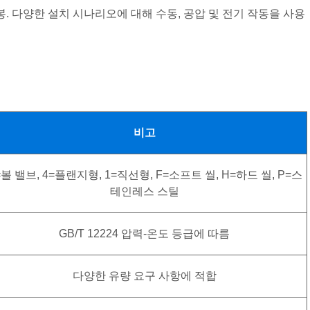
 밀봉. 다양한 설치 시나리오에 대해 수동, 공압 및 전기 작동을 사용
비고
=볼 밸브, 4=플랜지형, 1=직선형, F=소프트 씰, H=하드 씰, P=스
테인레스 스틸
GB/T 12224 압력-온도 등급에 따름
다양한 유량 요구 사항에 적합