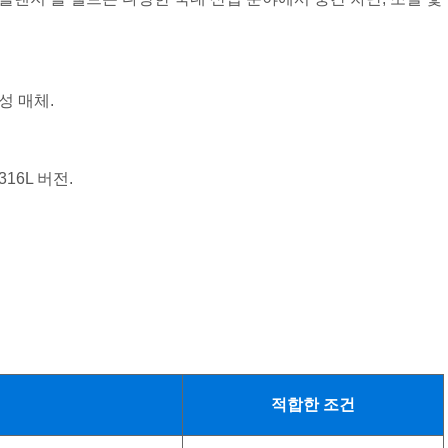
성 매체.
16L 버전.
적합한 조건