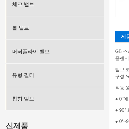
체크 밸브
볼 밸브
제
버터플라이 밸브
GB 
플랜지
밸브 
유형 필터
구성 
작동 
칩형 밸브
● 0
● 9
● 0°
신제품