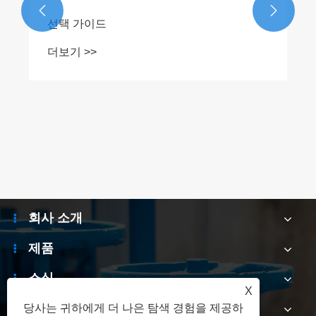


선택 가이드
더보기 >>
회사 소개
제품
소식
X
문의하기
당사는 귀하에게 더 나은 탐색 경험을 제공하