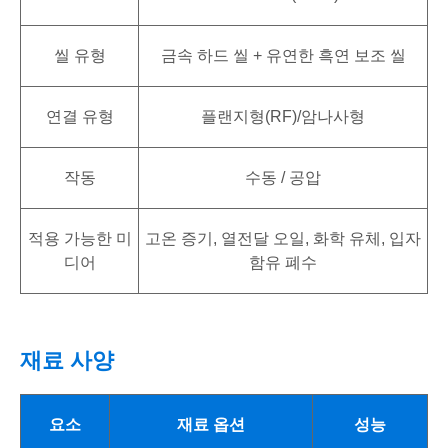
씰 유형
금속 하드 씰 + 유연한 흑연 보조 씰
연결 유형
플랜지형(RF)/암나사형
작동
수동 / 공압
적용 가능한 미
고온 증기, 열전달 오일, 화학 유체, 입자
디어
함유 폐수
재료 사양
요소
재료 옵션
성능