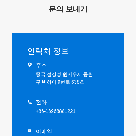
문의 보내기
연락처 정보

주소
중국 절강성 원저우시 룽완
구 빈하이 9번로 638호

전화
+86-13968881221
이메일
