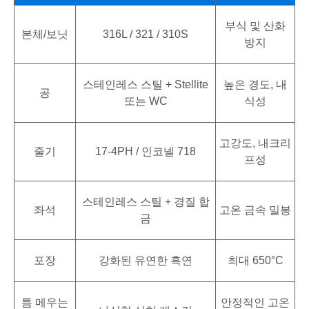
부식 및 산화
본체/보닛
316L / 321 / 310S
방지
스테인레스 스틸 + Stellite
높은 경도, 내
공
또는 WC
식성
고강도, 내크리
줄기
17-4PH / 인코넬 718
프성
스테인레스 스틸 + 경질 합
좌석
고온 금속 밀봉
금
포장
강화된 유연한 흑연
최대 650°C
틈 메우는
안정적인 고온