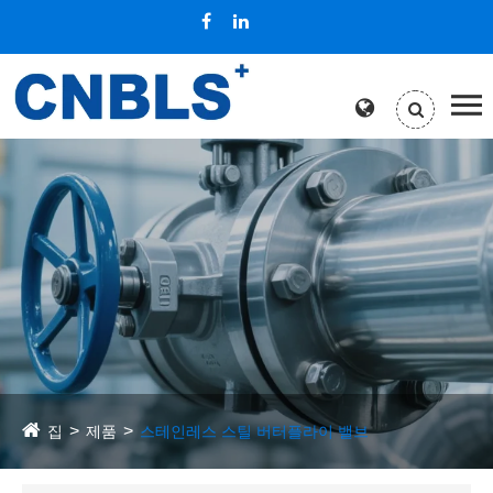
집
제품
스테인레스 스틸 버터플라이 밸브