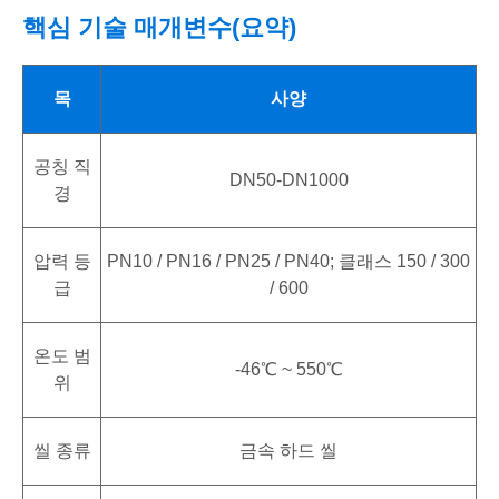
핵심 기술 매개변수(요약)
목
사양
공칭 직
DN50-DN1000
경
압력 등
PN10 / PN16 / PN25 / PN40; 클래스 150 / 300
급
/ 600
온도 범
-46℃ ~ 550℃
위
씰 종류
금속 하드 씰