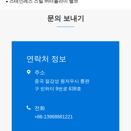
스테인레스 스틸 버터플라이 밸브
문의 보내기
연락처 정보

주소
중국 절강성 원저우시 룽완
구 빈하이 9번로 638호

전화
+86-13968881221