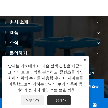
회사 소개
제품
소식
문의하기
X
당사는 귀하에게 더 나은 탐색 경험을 제공하
고, 사이트 트래픽을 분석하고, 콘텐츠를 개인
Links
|
Sitemap
|
RSS
|
XML
|
개인 정보 보호 정책
화하기 위해 쿠키를 사용합니다. 이 사이트를
이용함으로써 귀하는 당사의 쿠키 사용에 동
저작권 © 2026 Zhejiang Bolaisi Valve Co., Ltd. 판권 소유.
의하게 됩니다.
개인 정보 보호 정책
거부하다
수용하다



