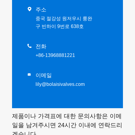

주소
중국 절강성 원저우시 룽완
구 빈하이 9번로 638호

전화
+86-13968881221
이메일

lily@bolaisivalves.com
제품이나 가격표에 대한 문의사항은 이메
일을 남겨주시면 24시간 이내에 연락드리
겠습니다.