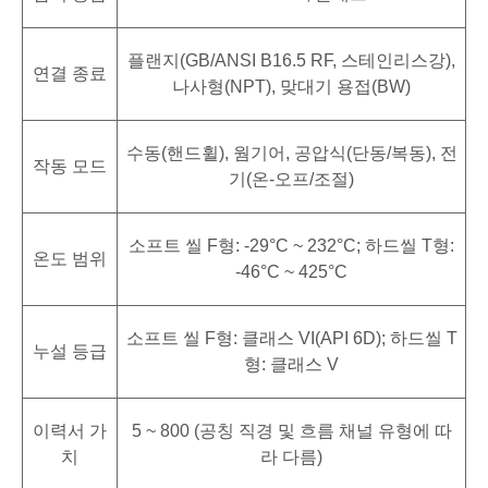
플랜지(GB/ANSI B16.5 RF, 스테인리스강),
연결 종료
나사형(NPT), 맞대기 용접(BW)
수동(핸드휠), 웜기어, 공압식(단동/복동), 전
작동 모드
기(온-오프/조절)
소프트 씰 F형: -29°C ~ 232°C; 하드씰 T형:
온도 범위
-46°C ~ 425°C
소프트 씰 F형: 클래스 VI(API 6D); 하드씰 T
누설 등급
형: 클래스 V
이력서 가
5 ~ 800 (공칭 직경 및 흐름 채널 유형에 따
치
라 다름)